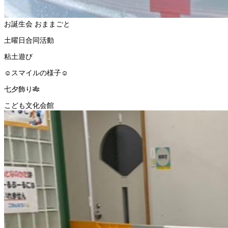
お誕生会
おままごと
土曜日合同活動
粘土遊び
☺スマイルの様子☺
七夕飾り🎋
こども文化会館