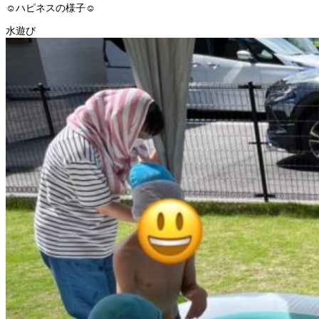
☺ハピネスの様子☺
水遊び