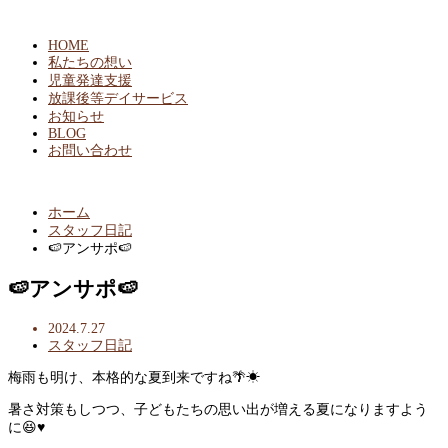
HOME
私たちの想い
児童発達支援
放課後等デイサービス
お知らせ
BLOG
お問い合わせ
ホーム
スタッフ日記
🍉アンサポ🍉
🍉アンサポ🍉
2024.7.27
スタッフ日記
梅雨も明け、本格的な夏到来ですね🌴☀
暑さ対策もしつつ、子どもたちの思い出が増える夏になりますよう
に😆♥